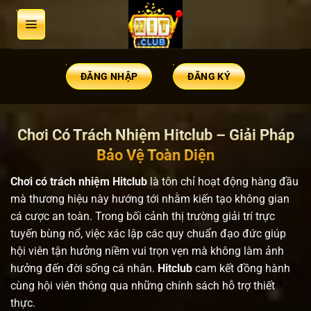
Bỏ
qua
nội
dung
ĐĂNG NHẬP
ĐĂNG KÝ
Chơi Có Trách Nhiệm Hitclub – Giải Pháp
Bảo Vệ Toàn Diện
Chơi có trách nhiệm Hitclub
là tôn chỉ hoạt động hàng đầu
mà thương hiệu này hướng tới nhằm kiến tạo không gian
cá cược an toàn. Trong bối cảnh thị trường giải trí trực
tuyến bùng nổ, việc xác lập các quy chuẩn đạo đức giúp
hội viên tận hưởng niềm vui trọn vẹn mà không làm ảnh
hưởng đến đời sống cá nhân.
Hitclub
cam kết đồng hành
cùng hội viên thông qua những chính sách hỗ trợ thiết
thực.