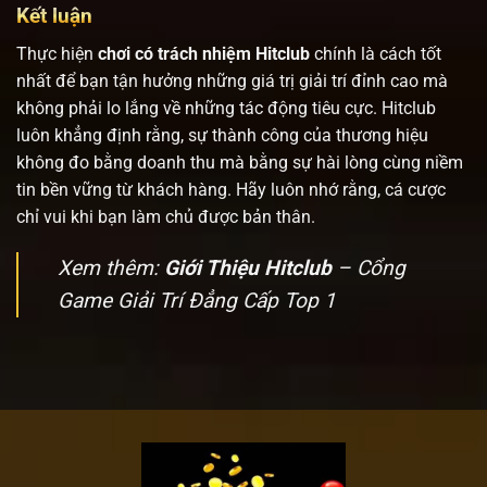
Kết luận
Thực hiện
chơi có trách nhiệm Hitclub
chính là cách tốt
nhất để bạn tận hưởng những giá trị giải trí đỉnh cao mà
không phải lo lắng về những tác động tiêu cực. Hitclub
luôn khẳng định rằng, sự thành công của thương hiệu
không đo bằng doanh thu mà bằng sự hài lòng cùng niềm
tin bền vững từ khách hàng. Hãy luôn nhớ rằng, cá cược
chỉ vui khi bạn làm chủ được bản thân.
Xem thêm:
Giới Thiệu Hitclub
– Cổng
Game Giải Trí Đẳng Cấp Top 1