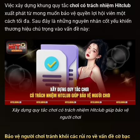
Việc xây dựng khung quy tắc
chơi có trách nhiệm Hitclub
xuất phát từ mong muốn bảo vệ quyền lợi hội viên một
cách tối đa. Sau đây là những nguyên nhân cốt yếu khiến
thương hiệu chú trọng vào vấn đề này:
Xây dựng quy tắc chơi có trách nhiệm Hitclub giúp bảo vệ
người chơi
Bảo vệ người chơi tránh khỏi các rủi ro về vấn đề cờ bạc