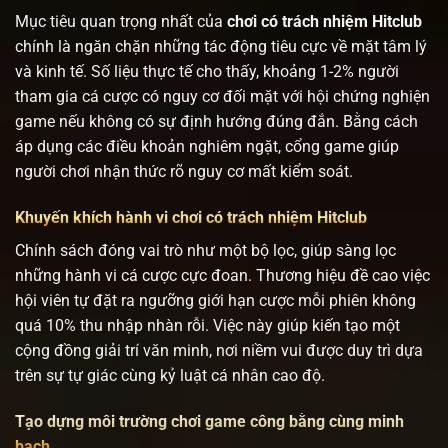
Mục tiêu quan trọng nhất của
chơi có trách nhiệm Hitclub
chính là ngăn chặn những tác động tiêu cực về mặt tâm lý
và kinh tế. Số liệu thực tế cho thấy, khoảng 1-2% người
tham gia cá cược có nguy cơ đối mặt với hội chứng nghiện
game nếu không có sự định hướng đúng đắn. Bằng cách
áp dụng các điều khoản nghiêm ngặt, cổng game giúp
người chơi nhận thức rõ nguy cơ mất kiểm soát.
Khuyến khích hành vi chơi có trách nhiệm Hitclub
Chính sách đóng vai trò như một bộ lọc, giúp sàng lọc
những hành vi cá cược cực đoan. Thương hiệu đề cao việc
hội viên tự đặt ra ngưỡng giới hạn cược mỗi phiên không
quá 10% thu nhập nhàn rỗi. Việc này giúp kiến tạo một
cộng đồng giải trí văn minh, nơi niềm vui được duy trì dựa
trên sự tự giác cùng kỷ luật cá nhân cao độ.
Tạo dựng môi trường chơi game công bằng cùng minh
bạch