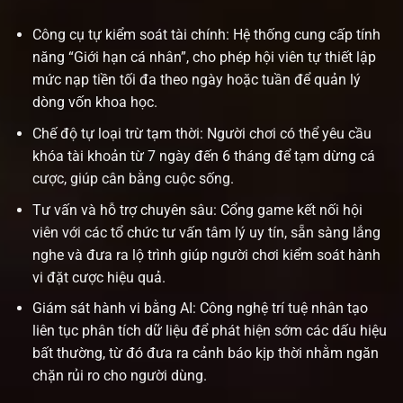
Công cụ tự kiểm soát tài chính: Hệ thống cung cấp tính
năng “Giới hạn cá nhân”, cho phép hội viên tự thiết lập
mức nạp tiền tối đa theo ngày hoặc tuần để quản lý
dòng vốn khoa học.
Chế độ tự loại trừ tạm thời: Người chơi có thể yêu cầu
khóa tài khoản từ 7 ngày đến 6 tháng để tạm dừng cá
cược, giúp cân bằng cuộc sống.
Tư vấn và hỗ trợ chuyên sâu: Cổng game kết nối hội
viên với các tổ chức tư vấn tâm lý uy tín, sẵn sàng lắng
nghe và đưa ra lộ trình giúp người chơi kiểm soát hành
vi đặt cược hiệu quả.
Giám sát hành vi bằng AI: Công nghệ trí tuệ nhân tạo
liên tục phân tích dữ liệu để phát hiện sớm các dấu hiệu
bất thường, từ đó đưa ra cảnh báo kịp thời nhằm ngăn
chặn rủi ro cho người dùng.