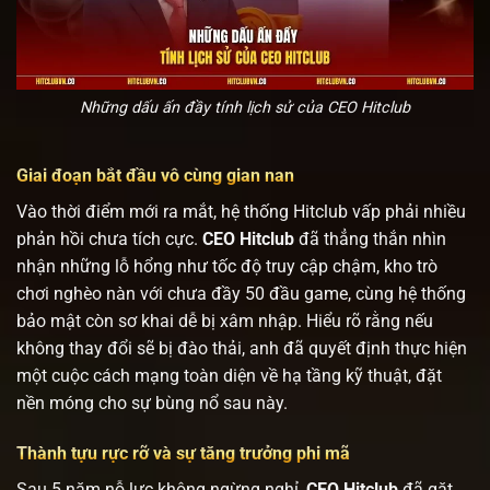
Những dấu ấn đầy tính lịch sử của CEO Hitclub
Giai đoạn bắt đầu vô cùng gian nan
Vào thời điểm mới ra mắt, hệ thống Hitclub vấp phải nhiều
phản hồi chưa tích cực.
CEO Hitclub
đã thẳng thắn nhìn
nhận những lỗ hổng như tốc độ truy cập chậm, kho trò
chơi nghèo nàn với chưa đầy 50 đầu game, cùng hệ thống
bảo mật còn sơ khai dễ bị xâm nhập. Hiểu rõ rằng nếu
không thay đổi sẽ bị đào thải, anh đã quyết định thực hiện
một cuộc cách mạng toàn diện về hạ tầng kỹ thuật, đặt
nền móng cho sự bùng nổ sau này.
Thành tựu rực rỡ và sự tăng trưởng phi mã
Sau 5 năm nỗ lực không ngừng nghỉ,
CEO Hitclub
đã gặt