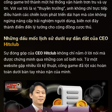
cổng game trở thành một hệ thống vận hành trơn tru và uy
tín. Với vai trò là vị “thuyền trưởng”, anh không chỉ trực tiếp
điều hành các chiến lược phát triển dài hạn mà còn không
ngừng nâng cấp trải nghiệm người dùng, biến nơi đây
thành điểm đến lý tưởng cho cộng đồng cược thủ.
Những dấu mốc lịch sử dưới sự dẫn dắt của CEO
Hitclub
Sự đóng góp của
CEO Hitclub
không chỉ nằm ở lời nói mà
được chứng minh qua những con số biết nói. Từ một
website gặp nhiều lỗi kỹ thuật, cổng game đã lột xác hoàn
toàn dưới bàn tay nhào nặn của mình.