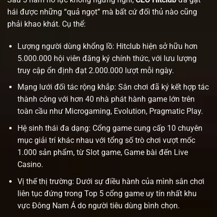
hái được những “quả ngọt” mà bất cứ đối thủ nào cũng
phải khao khát. Cụ thể:
Lượng người dùng khổng lồ: Hitclub hiện sở hữu hơn
5.000.000 hội viên đăng ký chính thức, với lưu lượng
truy cập ổn định đạt 2.000.000 lượt mỗi ngày.
Mạng lưới đối tác rộng khắp: Sân chơi đã ký kết hợp tác
thành công với hơn 40 nhà phát hành game lớn trên
toàn cầu như Microgaming, Evolution, Pragmatic Play.
Hệ sinh thái đa dạng: Cổng game cung cấp 10 chuyên
mục giải trí khác nhau với tổng số trò chơi vượt mốc
1.000 sản phẩm, từ Slot game, Game bài đến Live
Casino.
Vị thế thị trường: Dưới sự điều hành của mình sân chơi
liên tục đứng trong Top 5 cổng game uy tín nhất khu
vực Đông Nam Á do người tiêu dùng bình chọn.