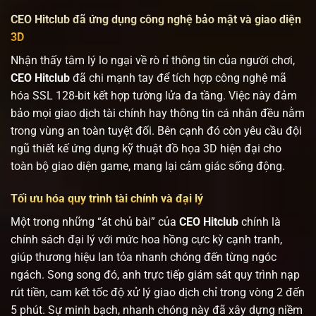
CEO Hitclub đã ứng dụng công nghệ bảo mật và giao diện
3D
Nhận thấy tâm lý lo ngại về rò rỉ thông tin của người chơi,
CEO Hitclub
đã chi mạnh tay để tích hợp công nghệ mã
hóa SSL 128-bit kết hợp tường lửa đa tầng. Việc này đảm
bảo mọi giao dịch tài chính hay thông tin cá nhân đều nằm
trong vùng an toàn tuyệt đối. Bên cạnh đó còn yêu cầu đội
ngũ thiết kế ứng dụng kỹ thuật đồ họa 3D hiện đại cho
toàn bộ giao diện game, mang lại cảm giác sống động.
Tối ưu hóa quy trình tài chính và đại lý
Một trong những “át chủ bài” của
CEO Hitclub
chính là
chính sách đại lý với mức hoa hồng cực kỳ cạnh tranh,
giúp thương hiệu lan tỏa nhanh chóng đến từng ngóc
ngách. Song song đó, anh trực tiếp giám sát quy trình nạp
rút tiền, cam kết tốc độ xử lý giao dịch chỉ trong vòng 2 đến
5 phút. Sự minh bạch, nhanh chóng này đã xây dựng niềm