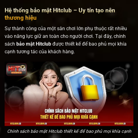
Hệ thống bảo mật Hitclub – Uy tín tạo nên
thương hiệu
Sự thành công của một sân chơi lớn phụ thuộc rất nhiều
vào năng lực giữ an toàn cho người chơi. Tại đây, chính
sách
bảo mật Hitclub
được thiết kế để bao phủ mọi khía
cạnh tương tác của khách hàng.
Chính sách bảo mật Hitclub thiết kế để bao phủ mọi khía cạnh