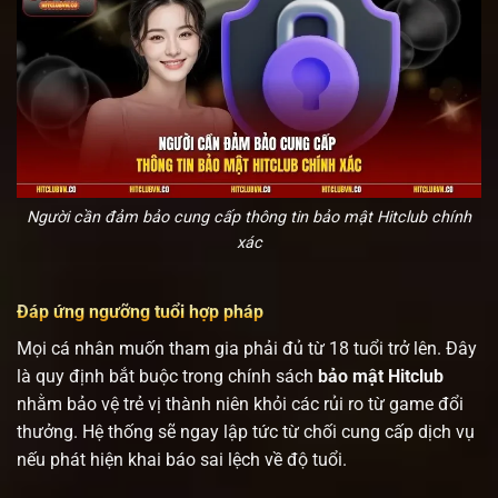
Người cần đảm bảo cung cấp thông tin bảo mật Hitclub chính
xác
Đáp ứng ngưỡng tuổi hợp pháp
Mọi cá nhân muốn tham gia phải đủ từ 18 tuổi trở lên. Đây
là quy định bắt buộc trong chính sách
bảo mật Hitclub
nhằm bảo vệ trẻ vị thành niên khỏi các rủi ro từ game đổi
thưởng. Hệ thống sẽ ngay lập tức từ chối cung cấp dịch vụ
nếu phát hiện khai báo sai lệch về độ tuổi.