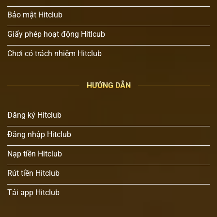
Bảo mật Hitclub
Giấy phép hoạt động Hitlcub
Chơi có trách nhiệm Hitclub
HƯỚNG DẪN
Đăng ký Hitclub
Đăng nhập Hitclub
Nạp tiền Hitclub
Rút tiền Hitclub
Tải app Hitclub